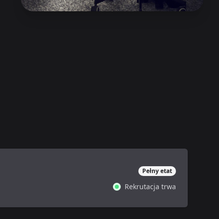
Pełny etat
Rekrutacja trwa