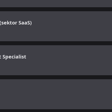
(sektor SaaS)
 Specialist