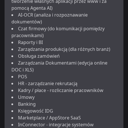
tworzenie własnych aplikacji przez www i za
pomocą Agenta AI)
AI-OCR (analiza i rozpoznawanie
dokumentów)
Czat firmowy (do komunikacji pomiędzy
pracownikami)
Raporty i BI
Zarządzania produkcją (dla różnych branż)
Obsługa zamówień
Zarządzania Dokumentami (edycja online
DOC i XLS)
POS
HR - zarządzanie rekrutacją
Kadry / płace - rozliczanie pracowników
Umowy
Banking
Księgowość IDG
Marketplace / AppStore SaaS
InConnector - integracje systemów